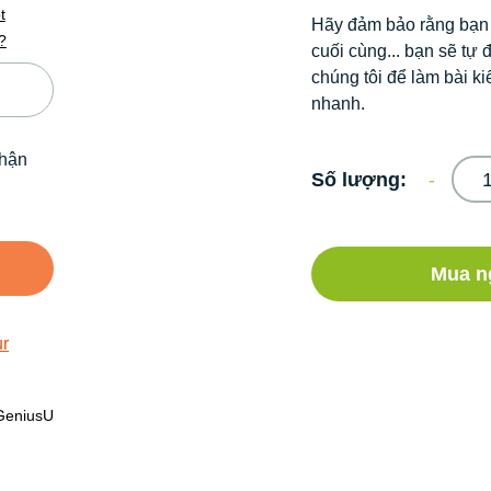
t
Hãy đảm bảo rằng bạ
?
cuối cùng... bạn sẽ tự
chúng tôi để làm bài ki
nhanh.
nhận
Số lượng:
Mua n
ur
 GeniusU