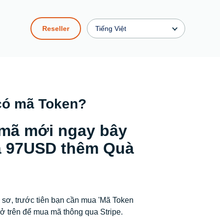
Reseller
Tiếng Việt
có mã Token?
mã mới ngay bây
iá 97USD thêm Quà
 sơ, trước tiên bạn cần mua 'Mã Token
t ở trên để mua mã thông qua Stripe.