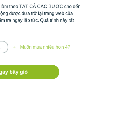
n làm theo TẤT CẢ CÁC BƯỚC cho đến
 động được đưa trở lại trang web của
ểm tra ngay lập tức. Quá trình này rất
1
Muốn mua nhiều hơn 4?
gay bây giờ